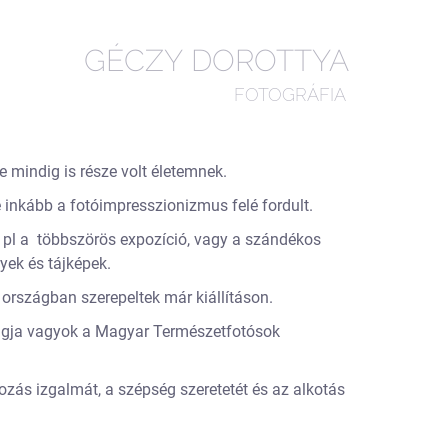
GÉCZY DOROTTYA
FOTOGRÁFIA
 mindig is része volt életemnek.
inkább a fotóimpresszionizmus felé fordult.
 pl a többszörös expozíció, vagy a szándékos
yek és tájképek.
rszágban szerepeltek már kiállításon.
agja vagyok a Magyar Természetfotósok
zás izgalmát, a szépség szeretetét és az alkotás