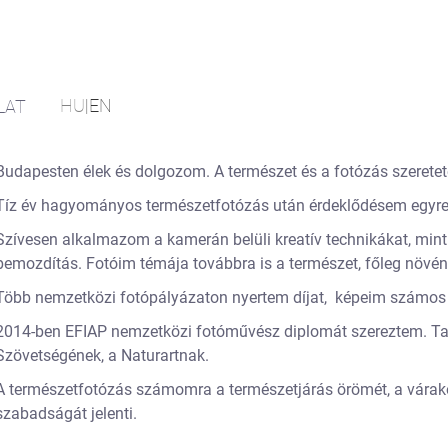
HU
|
EN
LAT
Budapesten élek és dolgozom. A természet és a fotózás szeretete
Tíz év hagyományos természetfotózás után érdeklődésem egyre 
Szívesen alkalmazom a kamerán belüli kreatív technikákat, mint
bemozdítás. Fotóim témája továbbra is a természet, főleg növén
Több nemzetközi fotópályázaton nyertem díjat, képeim számos o
2014-ben EFIAP nemzetközi fotóművész diplomát szereztem. T
Szövetségének, a Naturartnak.
A természetfotózás számomra a természetjárás örömét, a várako
szabadságát jelenti.