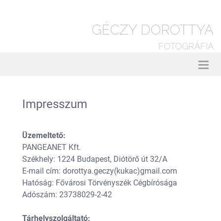
GÉCZY DOROTTYA
FOTOGRÁFIA
Toggl
navig
HU
|
EN
Impresszum
Üzemeltető:
PANGEANET Kft.
Székhely: 1224 Budapest, Diótörő út 32/A
E-mail cím: dorottya.geczy(kukac)gmail.com
Hatóság: Fővárosi Törvényszék Cégbírósága
Adószám: 23738029-2-42
Tárhelyszolgáltató: