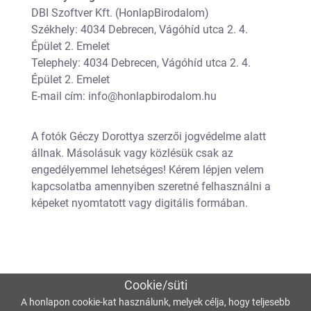
DBI Szoftver Kft. (HonlapBirodalom)
Székhely: 4034 Debrecen, Vágóhíd utca 2. 4.
Épület 2. Emelet
Telephely: 4034 Debrecen, Vágóhíd utca 2. 4.
Épület 2. Emelet
E-mail cím: info@honlapbirodalom.hu
A fotók Géczy Dorottya szerzői jogvédelme alatt
állnak. Másolásuk vagy közlésük csak az
engedélyemmel lehetséges! Kérem lépjen velem
kapcsolatba amennyiben szeretné felhasználni a
képeket nyomtatott vagy digitális formában.
Cookie/süti
A honlapon cookie-kat használunk, melyek célja, hogy teljesebb